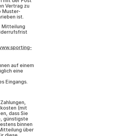
n mit der Post
en Vertrag zu
e Muster-
ieben ist.
 Mitteilung
derrufsfrist
www.sporting-
Ihnen auf einem
glich eine
es Eingangs.
 Zahlungen,
rkosten (mit
en, dass Sie
, günstigste
testens binnen
itteilung über
ür diese