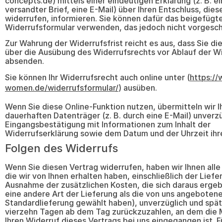
concepts.de) mittels einer eindeutigen Erklärung (z. B. ei
versandter Brief, eine E-Mail) über Ihren Entschluss, dies
widerrufen, informieren. Sie können dafür das beigefügt
Widerrufsformular verwenden, das jedoch nicht vorgeschr
Zur Wahrung der Widerrufsfrist reicht es aus, dass Sie die
über die Ausübung des Widerrufsrechts vor Ablauf der Wi
absenden.
Sie können Ihr Widerrufsrecht auch online unter (
https://
women.de/widerrufsformular/
) ausüben.
Wenn Sie diese Online-Funktion nutzen, übermitteln wir 
dauerhaften Datenträger (z. B. durch eine E-Mail) unverzü
Eingangsbestätigung mit Informationen zum Inhalt der
Widerrufserklärung sowie dem Datum und der Uhrzeit ihr
Folgen des Widerrufs
Wenn Sie diesen Vertrag widerrufen, haben wir Ihnen alle
die wir von Ihnen erhalten haben, einschließlich der Liefe
Ausnahme der zusätzlichen Kosten, die sich daraus ergeb
eine andere Art der Lieferung als die von uns angebotene
Standardlieferung gewählt haben), unverzüglich und spä
vierzehn Tagen ab dem Tag zurückzuzahlen, an dem die M
Ihren Widerruf dieses Vertrags bei uns eingegangen ist. F