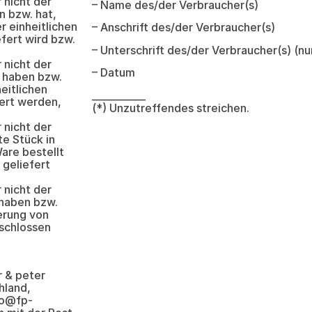
 nicht der
– Name des/der Verbraucher(s)
n bzw. hat,
 einheitlichen
– Anschrift des/der Verbraucher(s)
efert wird bzw.
– Unterschrift des/der Verbraucher(s) (nur
 nicht der
– Datum
n haben bzw.
eitlichen
___________
fert werden,
(*) Unzutreffendes streichen.
 nicht der
te Stück in
are bestellt
 geliefert
 nicht der
 haben bzw.
erung von
schlossen
r & peter
hland,
fo@fp-