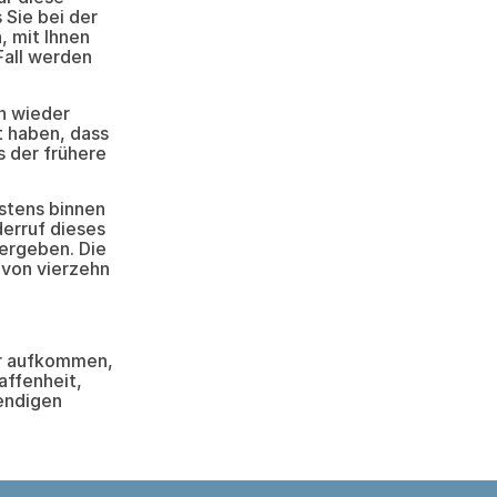
 Sie bei der
, mit Ihnen
Fall werden
n wieder
t haben, dass
 der frühere
estens binnen
erruf dieses
bergeben. Die
t von vierzehn
ur aufkommen,
affenheit,
endigen