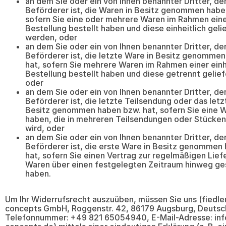
an dem Sie oder ein von Ihnen benannter Dritter, der
Beförderer ist, die Waren in Besitz genommen habe
sofern Sie eine oder mehrere Waren im Rahmen einer
Bestellung bestellt haben und diese einheitlich geli
werden, oder
an dem Sie oder ein von Ihnen benannter Dritter, der
Beförderer ist, die letzte Ware in Besitz genomme
hat, sofern Sie mehrere Waren im Rahmen einer einh
Bestellung bestellt haben und diese getrennt gelie
oder
an dem Sie oder ein von Ihnen benannter Dritter, der
Beförderer ist, die letzte Teilsendung oder das letz
Besitz genommen haben bzw. hat, sofern Sie eine W
haben, die in mehreren Teilsendungen oder Stücken
wird, oder
an dem Sie oder ein von Ihnen benannter Dritter, der
Beförderer ist, die erste Ware in Besitz genommen
hat, sofern Sie einen Vertrag zur regelmäßigen Lief
Waren über einen festgelegten Zeitraum hinweg ge
haben.
Um Ihr Widerrufsrecht auszuüben, müssen Sie uns (fiedle
concepts GmbH, Roggenstr. 42, 86179 Augsburg, Deutsc
Telefonnummer: +49 821 65054940, E-Mail-Adresse: in