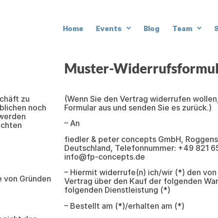
Home
Events
Blog
Team
Muster-Widerrufsformu
chäft zu
(Wenn Sie den Vertrag widerrufen wollen, 
blichen noch
Formular aus und senden Sie es zurück.)
 werden
– An
uchten
fiedler & peter concepts GmbH, Roggens
Deutschland, Telefonnummer: +49 821 6
info@fp-concepts.de
– Hiermit widerrufe(n) ich/wir (*) den vo
e von Gründen
Vertrag über den Kauf der folgenden War
folgenden Dienstleistung (*)
– Bestellt am (*)/erhalten am (*)