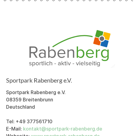
Sportpark Rabenberg e.V.
Sport­park Raben­berg e.V.
08359 Brei­ten­brunn
Deutsch­land
Tel: +49 377561710
E-Mail:
kontakt@sport­park-raben­berg.de
Webseite:
www.sportpark-rabenberg.de