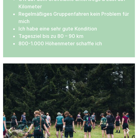
Kilometer
Regelmäßiges Gruppenfahren kein Problem für
mich
Ich habe eine sehr gute Kondition
Tagesziel bis zu 80 – 90 km
800-1.000 Höhenmeter schaffe ich