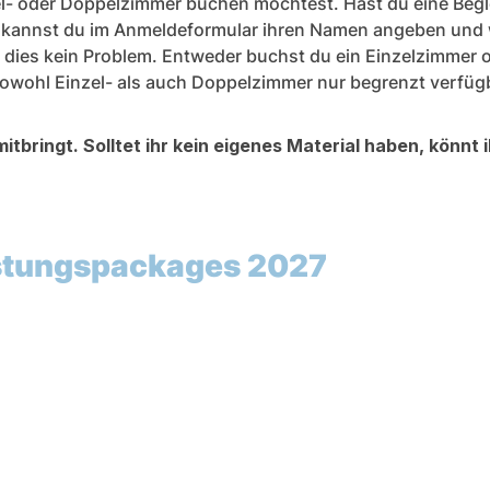
l- oder Doppelzimmer buchen möchtest. Hast du eine Begl
kannst du im Anmeldeformular ihren Namen angeben und 
t dies kein Problem. Entweder buchst du ein Einzelzimmer 
 sowohl Einzel- als auch Doppelzimmer nur begrenzt verfüg
itbringt. Solltet ihr kein eigenes Material haben, könnt 
stungspackages 2027