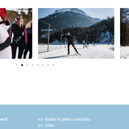
ment:
fiedler & peter concepts
Jobs